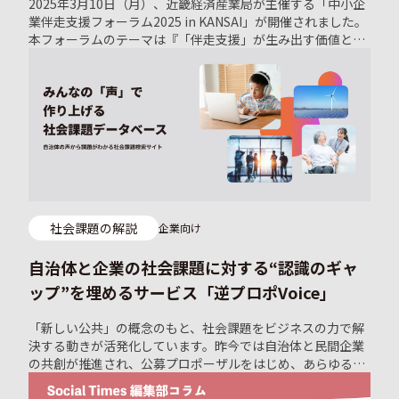
2025年3月10日（月）、近畿経済産業局が主催する「中小企
業伴走支援フォーラム2025 in KANSAI」が開催されました。
本フォーラムのテーマは『「伴走支援」が生み出す価値とは
何か。』中小企業が激動する経営環境を乗り越えていく上で
注目される「伴走支援」の手法について、その本質的な価値
や在り方を探る機会です。 実際に伴走支援を受けた経営者を
はじめ、支援機関の担当者、行政担当者など多様な登壇者が
体験談や視点を共有し、テーマを深掘りしました。 この記事
では、当日に行われた各セッションの内容や登壇者のコメン
ト、そして全体を通じて得られた洞察をまとめます。
社会課題の解説
企業向け
自治体と企業の社会課題に対する“認識のギャ
ップ”を埋めるサービス「逆プロポVoice」
「新しい公共」の概念のもと、社会課題をビジネスの力で解
決する動きが活発化しています。昨今では自治体と民間企業
の共創が推進され、公募プロポーザルをはじめ、あらゆるプ
ラットフォームにて双方のマッチングが行われるようになっ
てきました。 しかし依然として自治体と民間企業の間には