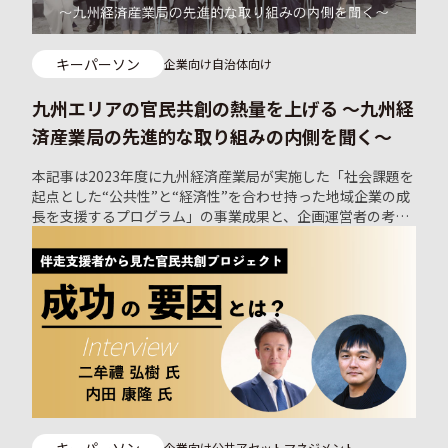
欧のイノベーションとウェルビーイングに学ぶクローズドの
コミュニティ「D.GARAGE in JAPAN」が2024年4月に開催し
たキックオフイベントでの講演
キーパーソン
企業向け
自治体向け
九州エリアの官民共創の熱量を上げる ～九州経
済産業局の先進的な取り組みの内側を聞く～
本記事は2023年度に九州経済産業局が実施した「社会課題を
起点とした“公共性”と“経済性”を合わせ持った地域企業の成
長を支援するプログラム」の事業成果と、企画運営者の考え
と今後の課題観をまとめた記事です。事業の流れは下図の通
り。 今後、地域の社会課題解決の担い手になる地域のオーガ
ナイザー（中間支援組織やローカルゼブラ企業）にとって、
今回の九州経済産業局の取り組みは先進的な事例にあたると
考えています。 単純に地域の社会課題解決に取り組む事業者
の事業開発支援をするだけでは、課題にフィットしないビジ
ネスになってくると考えられます。地域の社会課題の現場に
近い自治体を巻き込んだ官民共創による事業開発をどのよう
に進めていけばよいのか、その先進的な取り組みから見えて
くるものがあるはずです。
キーパーソン
企業向け
公共アセットマネジメント