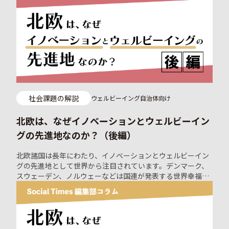
「接点を持つまでの壁」が存在します。自治体は自らの社会
課題をホームページやマッチングプラットフォーム等で開示
するものの、長期的に信頼関係を築ける民間企業との共創に
までなかなか発展しないという実情があります。 これは企業
側の視点に立ってみても同様です。自社が持つアイデアや技
術を社会課題の解決に役立てたいと思うものの、自治体側か
ら発信された社会課題の情報からは、ビジネスの全体像を描
くまでには至りません。 官民が歩み寄る意識の醸成はされつ
つありますが、いざ、相手の情報を目の前にすると、なぜこ
社会課題の解説
ウェルビーイング
自治体向け
のような「ピンとこない感覚」が生まれるのでしょうか？ こ
れに対し、自治体と企業の間で「社会課題の共通言語化」が
北欧は、なぜイノベーションとウェルビーイン
できていないことが原因ではないか？という仮説をもとに作
られたのが「逆プロポVoice」です。
グの先進地なのか？（後編）
北欧諸国は長年にわたり、イノベーションとウェルビーイン
グの先進地として世界から注目されています。デンマーク、
スウェーデン、ノルウェーなどは国連が発表する世界幸福度
ランキングで常に上位に位置しており、社会全体の幸福を重
視した政策が特徴です。これらの国々では、生活の質を向上
させるためのテクノロジーの活用や、政治に対し、市民参加
を促す取り組みが積極的に行われています。 本稿では、前編
に引き続き、北欧のイノベーションとウェルビーイングに学