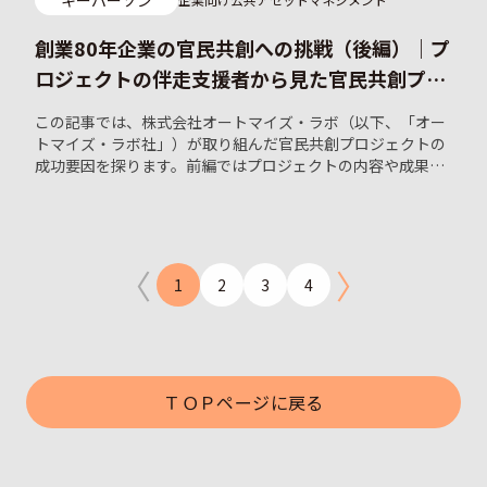
創業80年企業の官民共創への挑戦（後編）｜プ
ロジェクトの伴走支援者から見た官民共創プロ
ジェクト成功の要因
この記事では、株式会社オートマイズ・ラボ（以下、「オー
トマイズ・ラボ社」）が取り組んだ官民共創プロジェクトの
成功要因を探ります。前編ではプロジェクトの内容や成果
を、中編ではオートマイズ・ラボ社の藤山幸二郎代表取締役
にインタビューをし、プロジェクトにかけた熱意をお聞きし
ました。後編は、本プロジェクトの推進を伴走支援したコン
サルタントの視点から、官民共創の成功要因を紐解きます。
〈
〉
1
2
3
4
ＴＯＰページに戻る