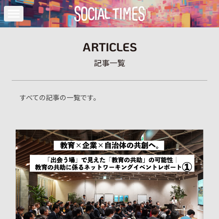
ARTICLES
記
事
記事一覧
官民
共
一
連
創
覧
携・
の
共創
キ
すべての記事の一覧です。
事例
ー
寄
パ
社
稿
ー
会
記
ソ
課
事
ン
題
運
の
営
解
ブ
説
ロ
グ