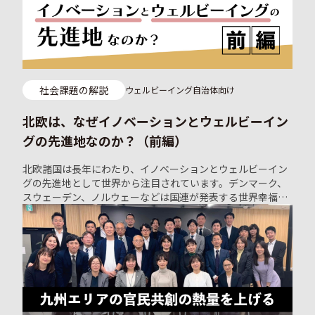
ぶクローズドのコミュニティ「D.GARAGE in JAPAN」が
2024年4月に開催したキックオフイベントでの講演の様子を
レポートします。 持続的にイノベーションが起こるエコシス
テムを研究し、実践する「株式会社リ・パブリック」共同代
表の市川文子さんによる「北欧のイノベーションに対する考
え方」の基調講演です。
社会課題の解説
ウェルビーイング
自治体向け
北欧は、なぜイノベーションとウェルビーイン
グの先進地なのか？（前編）
北欧諸国は長年にわたり、イノベーションとウェルビーイン
グの先進地として世界から注目されています。デンマーク、
スウェーデン、ノルウェーなどは国連が発表する世界幸福度
ランキングで常に上位に位置しており、社会全体の幸福を重
視した政策が特徴です。これらの国々では、生活の質を向上
させるためのテクノロジーの活用や、政治に対し、市民参加
を促す取り組みが積極的に行われています。 本稿では、そん
な北欧に組み込まれた「イノベーションとウェルビーイング
が生まれやすい社会システム」を、北欧研究所主宰、ロスキ
レ大学准教授の安岡美佳氏の基調講演（※）から紐解き、日
本でのアレンジと実装の可能性について探ります。 （※）北