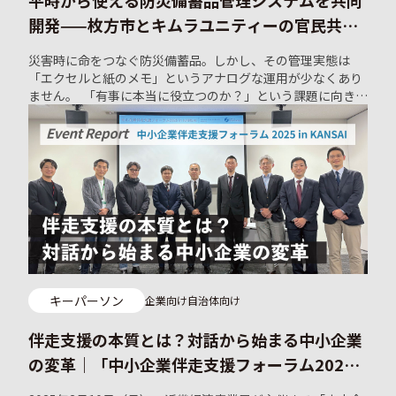
開発——枚方市とキムラユニティーの官民共創
事例
災害時に命をつなぐ防災備蓄品。しかし、その管理実態は
「エクセルと紙のメモ」というアナログな運用が少なくあり
ません。 「有事に本当に役立つのか？」という課題に向き合
ったのが、大阪府枚方市とキムラユニティー株式会社です。
両者は「逆プロポ」という共創プラットフォームを通じて出
会い、現場視点に根ざした防災備蓄品管理システムを共同開
発し、枚方市での活用が続いています。 サービスやプロダク
トが実装に至る官民共創の事例は、全国でも決して多くはあ
りません。本記事では、なぜこの共創がうまくいったのか、
その裏側にあるプロセスや関係性づくりの工夫に迫ります。
キーパーソン
企業向け
自治体向け
伴走支援の本質とは？対話から始まる中小企業
の変革｜「中小企業伴走支援フォーラム2025
in KANSAI」イベントレポート